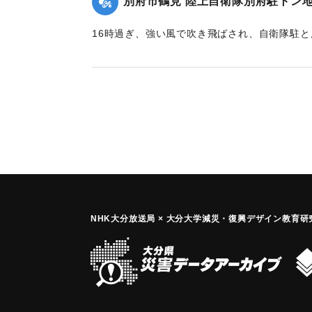
別府市鶴見 陸上自衛隊別府駐トン
16時過ぎ、強い風で吹き飛ばされ、自衛隊駐
の中で配線工事をしていた1人が死亡した。
｜固有コード:
00884001
NHK大分放送局 × 大分大学減災
・
復興デザイン教育研究