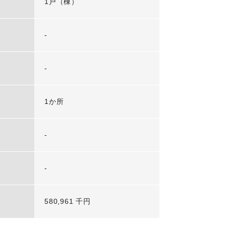
1戸（棟）
-
-
1か所
-
-
580,961 千円