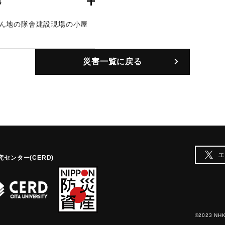
地
とん地の隊舎建設現場の小屋
災害一覧に戻る
エ
センター(CERD)
©2023 NHK