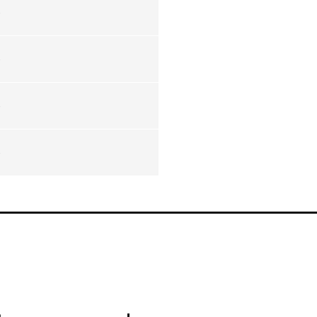
-
-
-
-