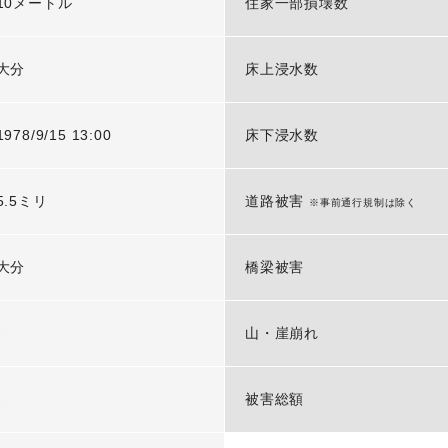
10メートル
住家一部損壊数
大分
床上浸水数
1978/9/15 13:00
床下浸水数
5.5ミリ
道路被害
※事前通行規制は除く
大分
橋梁被害
-
山・崖崩れ
-
被害総額