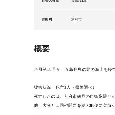
災害の種別
台風
強風
市町村
別府市
概要
台風第18号が、五島列島の北の海上を経
被害状況 死亡1人（県警調べ）
死亡したのは、別府市鶴見の自衛隊駐とん
他、大分と四国や関西を結ぶ船便に欠航