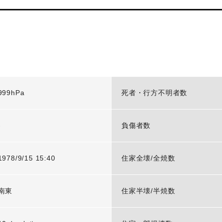
999hPa
死者・行方不明者数
-
負傷者数
1978/9/15 15:40
住家全壊/全焼数
南東
住家半壊/半焼数