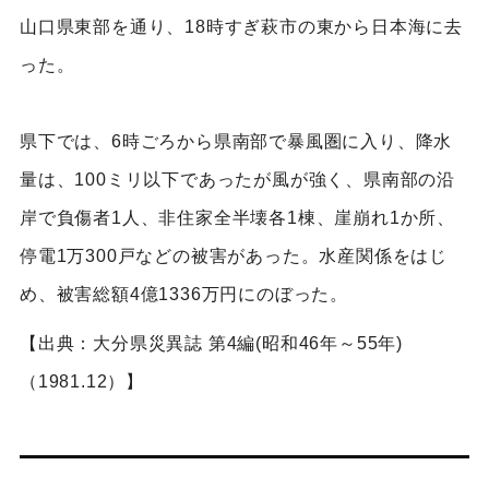
山口県東部を通り、18時すぎ萩市の東から日本海に去
った。
県下では、6時ごろから県南部で暴風圏に入り、降水
量は、100ミリ以下であったが風が強く、県南部の沿
岸で負傷者1人、非住家全半壊各1棟、崖崩れ1か所、
停電1万300戸などの被害があった。水産関係をはじ
め、被害総額4億1336万円にのぼった。
【出典：大分県災異誌 第4編(昭和46年～55年)
（1981.12）】