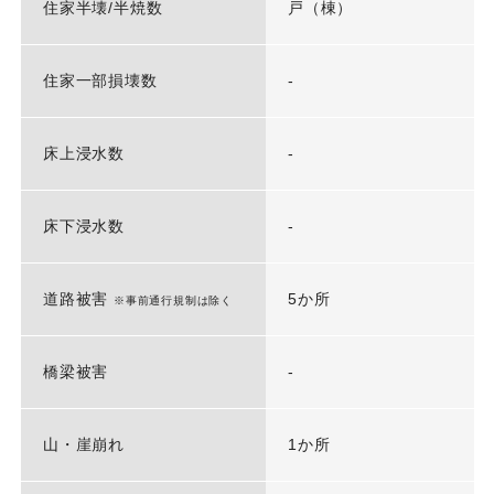
住家半壊/半焼数
戸（棟）
住家一部損壊数
-
床上浸水数
-
床下浸水数
-
道路被害
5か所
※事前通行規制は除く
橋梁被害
-
山・崖崩れ
1か所