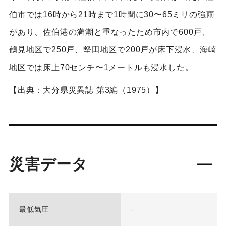
伯市では16時から21時まで1時間に30〜65ミリの強雨
があり、佐伯港の満潮と重なったため市内で600戸、
鶴見地区で250戸、堅田地区で200戸が床下浸水、海崎
地区では床上70センチ〜1メートルも浸水した。
【出典：大分県災異誌 第3編（1975）】
災害データ
最低気圧
-