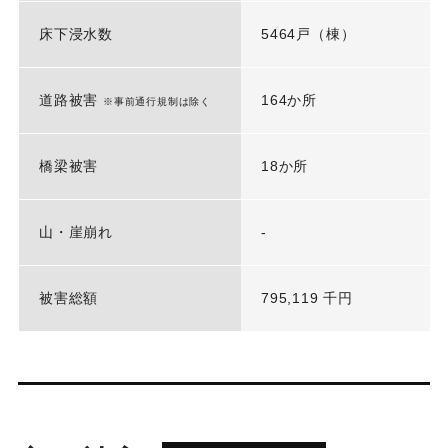
床下浸水数
5464戸（棟）
道路被害
164か所
※事前通行規制は除く
橋梁被害
18か所
山・崖崩れ
-
被害総額
795,119 千円