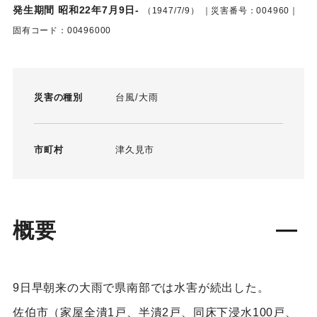
発生期間 昭和22年7月9日-
（1947/7/9）
｜災害番号：004960｜
固有コード：00496000
災害の種別
台風
大雨
市町村
津久見市
概要
9日早朝来の大雨で県南部では水害が続出した。
佐伯市（家屋全潰1戸、半潰2戸、同床下浸水100戸、