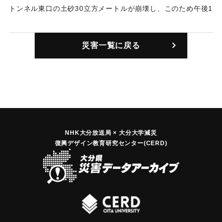
トンネル東口の土砂30立方メートルが崩壊し、このため午後1
時に日代駅を通過する準急は運行できなくなった。
｜固有コード:
00496001
災害一覧に戻る
NHK大分放送局 × 大分大学減災
復興デザイン教育研究センター(CERD)