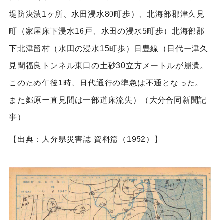
堤防決潰1ヶ所、水田浸水80町歩）、北海部郡津久見
町（家屋床下浸水16戸、水田の浸水5町歩）北海部郡
下北津留村（水田の浸水15町歩）日豊線（日代ー津久
見間福良トンネル東口の土砂30立方メートルが崩潰。
このため午後1時、日代通行の準急は不通となった。
また郷原ー直見間は一部道床流失）（大分合同新聞記
事）
【出典：大分県災害誌 資料篇（1952）】