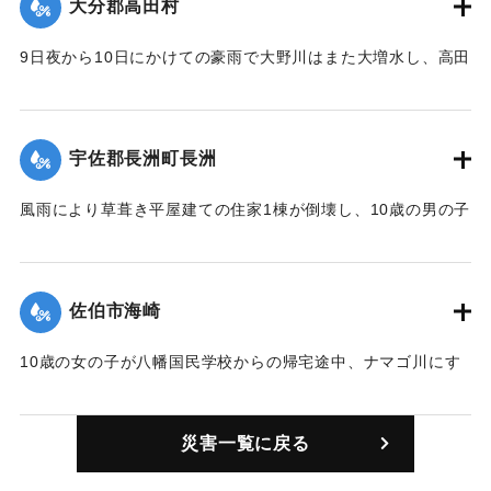
大分郡高田村
9日夜から10日にかけての豪雨で大野川はまた大増水し、高田
村は先月17日の堤防決壊口（大字鶴瀬）から濁流が侵入し床
上浸水が100戸あまりにおよんだ。野菜はほとんど全滅に近い
被害を被った。同村は県下一の野菜生産村だけに一般におよ
宇佐郡長洲町長洲
ぼす影響は大きい。
【出典：大分合同新聞1945年10月13日朝刊2面】
風雨により草葺き平屋建ての住家1棟が倒壊し、10歳の男の子
が逃げ遅れて即死した。
｜固有コード:
00484001
【出典：大分合同新聞1945年10月13日朝刊2面】
佐伯市海崎
｜固有コード:
00484002
10歳の女の子が八幡国民学校からの帰宅途中、ナマゴ川にす
べりこみ溺死した。
【出典：大分合同新聞1945年10月13日朝刊2面】
災害一覧に戻る
｜固有コード:
00484003