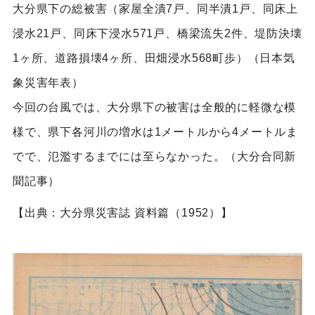
大分県下の総被害（家屋全潰7戸、同半潰1戸、同床上
浸水21戸、同床下浸水571戸、橋梁流失2件、堤防決壊
1ヶ所、道路損壊4ヶ所、田畑浸水568町歩）（日本気
象災害年表）
今回の台風では、大分県下の被害は全般的に軽微な模
様で、県下各河川の増水は1メートルから4メートルま
でで、氾濫するまでには至らなかった。（大分合同新
聞記事）
【出典：大分県災害誌 資料篇（1952）】