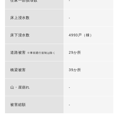
住家一部損壊数
-
床上浸水数
-
床下浸水数
4993戸（棟）
道路被害
29か所
※事前通行規制は除く
橋梁被害
39か所
山・崖崩れ
-
被害総額
-