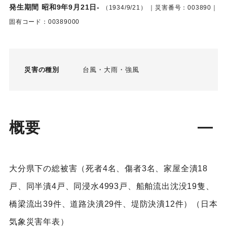
発生期間 昭和9年9月21日-
（1934/9/21）
｜災害番号：003890｜
固有コード：00389000
災害の種別
台風
大雨
強風
概要
大分県下の総被害（死者4名、傷者3名、家屋全潰18
戸、同半潰4戸、同浸水4993戸、船舶流出沈没19隻、
橋梁流出39件、道路決潰29件、堤防決潰12件）（日本
気象災害年表）