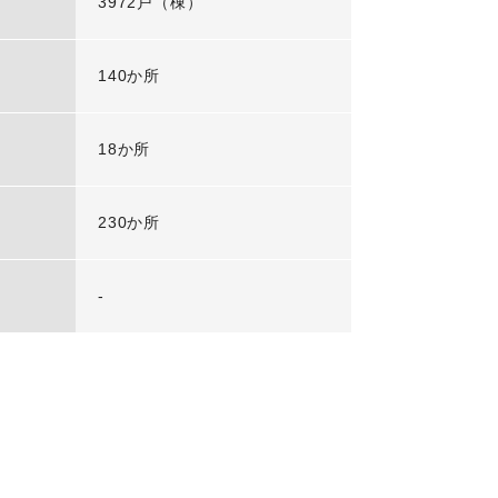
3972戸（棟）
140か所
18か所
230か所
-