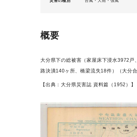
災害の種別
台風
大雨
強風
概要
大分県下の総被害（家屋床下浸水3972戸、
路決潰140ヶ所、橋梁流失18件）（大分
【出典：大分県災害誌 資料篇（1952）】