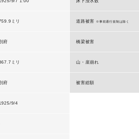
1925/9/7 1:00
床下浸水数
759.9ミリ
道路被害
※事前通行規制は除く
別府
橋梁被害
367.7ミリ
山・崖崩れ
別府
被害総額
1925/9/4
-