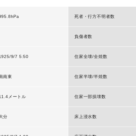
995.8hPa
死者・行方不明者数
-
負傷者数
1925/9/7 5:50
住家全壊/全焼数
南南東
住家半壊/半焼数
11.4メートル
住家一部損壊数
大分
床上浸水数