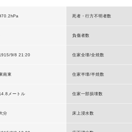
970.2hPa
死者・行方不明者数
-
負傷者数
1915/9/8 21:20
住家全壊/全焼数
東南東
住家半壊/半焼数
14.8メートル
住家一部損壊数
大分
床上浸水数