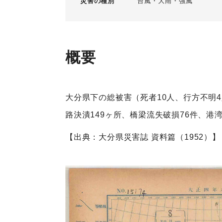
災害の種別
台風
大雨
強風
概要
大分県下の総被害（死者10人、行方不明4
路決潰149ヶ所、橋梁流失破損76件、港
【出典：大分県災害誌 資料篇（1952）】