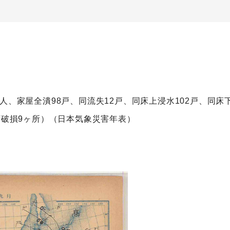
人、家屋全潰98戸、同流失12戸、同床上浸水102戸、同床下
湾破損9ヶ所）（日本気象災害年表）