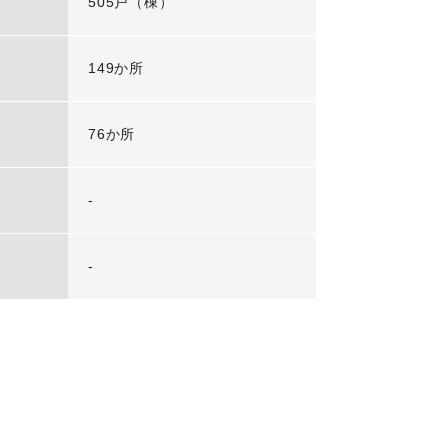
505戸（棟）
149か所
76か所
-
-