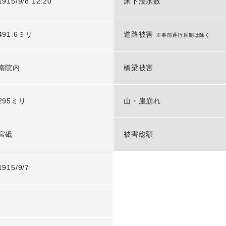
1915/9/8 12:20
床下浸水数
491.6ミリ
道路被害
※事前通行規制は除く
南院内
橋梁被害
295ミリ
山・崖崩れ
宮砥
被害総額
1915/9/7
-