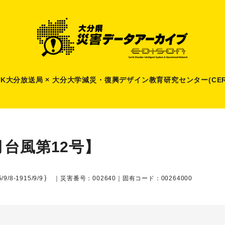
HK大分放送局 × 大分大学減災
・
復興デザイン教育研究センター(CER
月台風第12号】
）
/9/8-1915/9/9
｜災害番号：002640｜固有コード：00264000