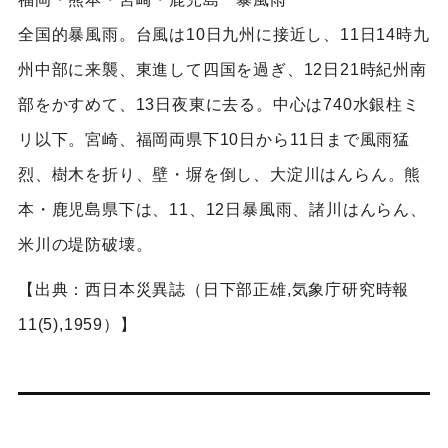
全国的暴風雨。台風は10日九州に接近し、11日14時九
州中部に来襲、東進して四国を過ぎ、12日21時紀州南
部をかすめて、13日夜東に去る。中心は740水銀柱ミ
リ以下。宮崎、福岡両県下10日から11日まで風雨猛
烈、樹木を折り、壁・塀を倒し、大淀川はんらん。熊
本・鹿児島県下は、11、12日暴風雨、諸川はんらん、
米川の堤防破壊。
【出典：西日本災異誌（日下部正雄,気象庁研究時報
11(5),1959）】