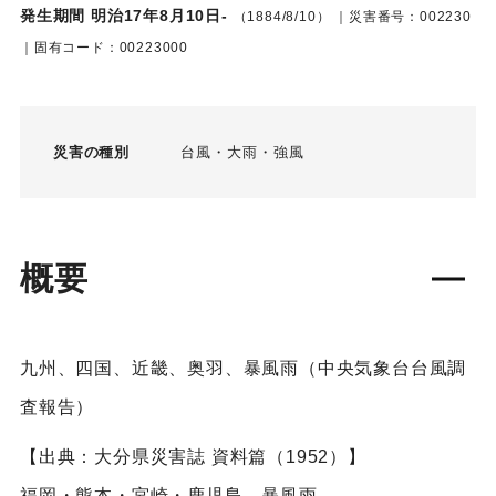
発生期間 明治17年8月10日-
（1884/8/10）
｜災害番号：002230
｜固有コード：00223000
災害の種別
台風
大雨
強風
概要
九州、四国、近畿、奥羽、暴風雨（中央気象台台風調
査報告）
【出典：大分県災害誌 資料篇（1952）】
福岡・熊本・宮崎・鹿児島 暴風雨