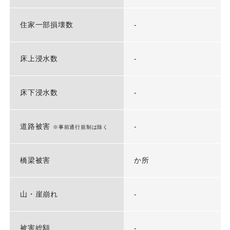
住家一部損壊数
-
床上浸水数
-
床下浸水数
-
道路被害
-
※事前通行規制は除く
橋梁被害
か所
山・崖崩れ
-
被害総額
-