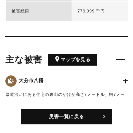
被害総額
779,999 千円
主な被害
マップを見る
大分市八幡
県道沿いにある住宅の裏山のがけが高さ7メートル、幅7メー
トルにわたり住宅の駐車場に崩れたが、住宅に被害はなく、
けが人もいなかった。
災害一覧に戻る
｜固有コード:
01163001