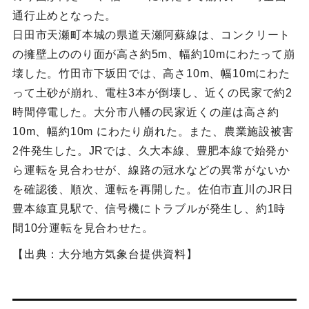
通行止めとなった。
日田市天瀬町本城の県道天瀬阿蘇線は、コンクリート
の擁壁上ののり面が高さ約5m、幅約10mにわたって崩
壊した。竹田市下坂田では、高さ10m、幅10mにわた
って土砂が崩れ、電柱3本が倒壊し、近くの民家で約2
時間停電した。大分市八幡の民家近くの崖は高さ約
10m、幅約10m にわたり崩れた。また、農業施設被害
2件発生した。JRでは、久大本線、豊肥本線で始発か
ら運転を見合わせが、線路の冠水などの異常がないか
を確認後、順次、運転を再開した。佐伯市直川のJR日
豊本線直見駅で、信号機にトラブルが発生し、約1時
間10分運転を見合わせた。
【出典：大分地方気象台提供資料】