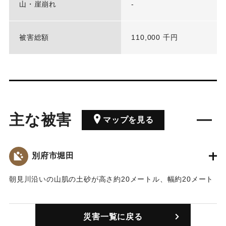
山・崖崩れ
-
被害総額
110,000 千円
主な被害
マップを見る
別府市堀田
朝見川沿いの山肌の土砂が高さ約20メートル、幅約20メート
ルにわたって崩れ落ちているのを近くで工事していた人が見
つけた。約2000立方メートルの土砂が川の一部をせき止め
災害一覧に戻る
た。このため近くの住宅に住んでいる1世帯2人が自主的に避