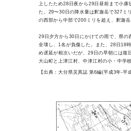
上したため28日夜から29日昼前まで小
た。29〜30日の降水量は釈迦岳で327
の西部から中部で200ミリを超え、釈迦岳
29日夕方から30日にかけての雨で、県
全壊し、1名が負傷した。また、28日1
め遅延が相次いだが、29日の早朝には復
大山町と上津江村、中津江村の小・中学
【出典：大分県災異誌 第6編(平成3年-平成1