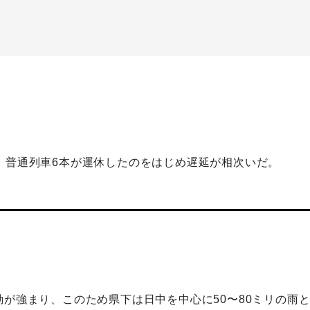
。普通列車6本が運休したのをはじめ遅延が相次いだ。
動が強まり、このため県下は日中を中心に50〜80ミリの雨