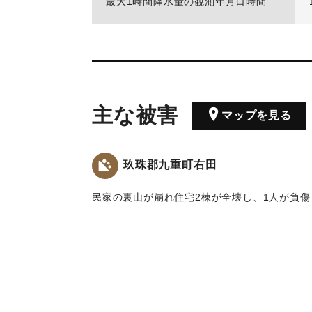
最大1時間降水量の観測年月日時間
主な被害
マップを見る
玖珠郡九重町右田
民家の裏山が崩れ住宅2棟が全壊し、1人が負傷
｜固有コード:
01025002