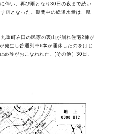
のに伴い、再び雨となり30日の夜まで続い
を超す雨となった。期間中の総降水量は、県
、九重町右田の民家の裏山が崩れ住宅2棟が
れが発生し普通列車6本が運休したのをはじ
止め等がおこなわれた。(その他）30日、