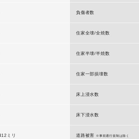
-
負傷者数
-
住家全壊/全焼数
-
住家半壊/半焼数
-
住家一部損壊数
-
床上浸水数
-
床下浸水数
412ミリ
道路被害
※事前通行規制は除く