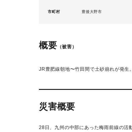
市町村
豊後大野市
概要
（被害）
JR豊肥線朝地〜竹田間で土砂崩れが発生
災害概要
28日、九州の中部にあった梅雨前線の活