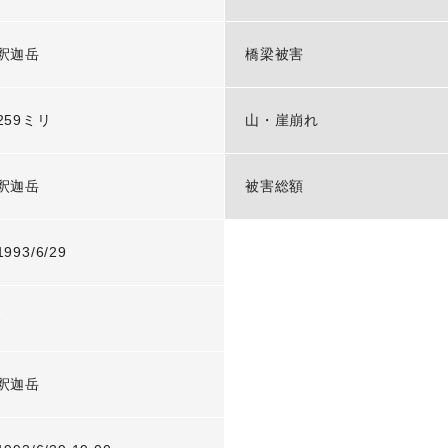
釈迦岳
橋梁被害
259ミリ
山・崖崩れ
釈迦岳
被害総額
1993/6/29
-
釈迦岳