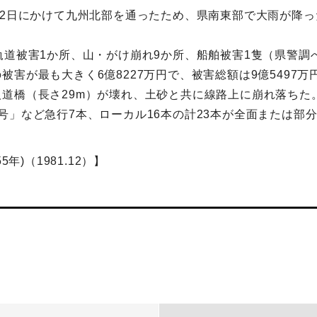
22日にかけて九州北部を通ったため、県南東部で大雨が降っ
軌道被害1か所、山・がけ崩れ9か所、船舶被害1隻（県警
害が最も大きく6億8227万円で、被害総額は9億5497万
道橋（長さ29m）が壊れ、土砂と共に線路上に崩れ落ちた
号」など急行7本、ローカル16本の計23本が全面または部
年)（1981.12）】