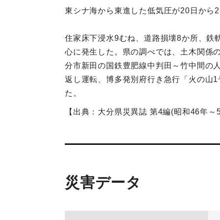
東シナ海から東進した低気圧が20日から
住家床下浸水9むね、道路損壊8か所、鉄
心に発生した。県の調べでは、土木関係の被
分市新田の国鉄豊肥線中判田～竹中間の人
返し運転、博多発別府行き急行「火の山1
た。
【出典：大分県災異誌 第4編(昭和46年～55
災害データ