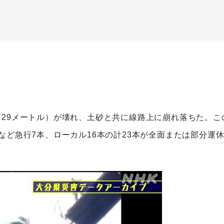
29メートル）が壊れ、土砂と共に線路上に崩れ落ちた。こ
など急行7本、ローカル16本の計23本が全面または部分運