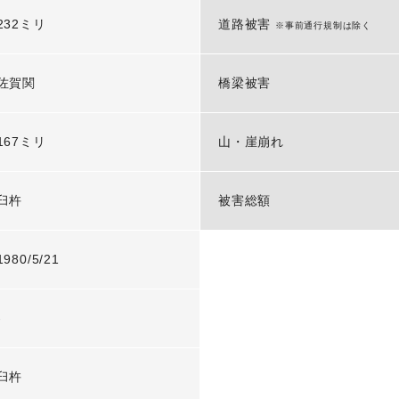
232ミリ
道路被害
※事前通行規制は除く
佐賀関
橋梁被害
167ミリ
山・崖崩れ
臼杵
被害総額
1980/5/21
-
臼杵