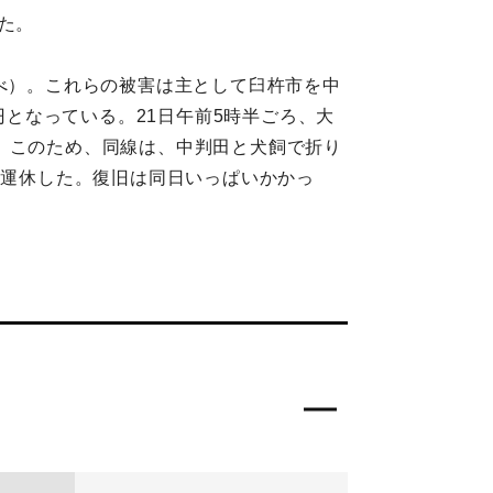
た。
調べ）。これらの被害は主として臼杵市を中
円となっている。21日午前5時半ごろ、大
。このため、同線は、中判田と犬飼で折り
分運休した。復旧は同日いっぱいかかっ