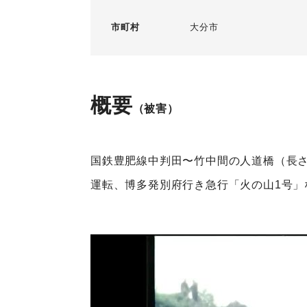
市町村
大分市
概要
（被害）
国鉄豊肥線中判田〜竹中間の人道橋（長さ
運転、博多発別府行き急行「火の山1号」