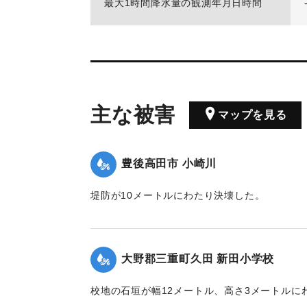
最大1時間降水量の観測年月日時間
主な被害
マップを見る
豊後高田市 小崎川
堤防が10メートルにわたり決壊した。
｜固有コード:
00866001
大野郡三重町久田 新田小学校
校地の石垣が幅12メートル、高さ3メートルに