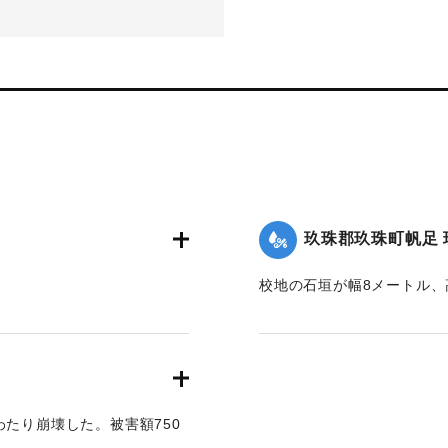
-
玖珠郡玖珠町帆足 
校地の石垣が幅8メートル、
円。
｜固有コード:
00866003
わたり崩壊した。被害額750