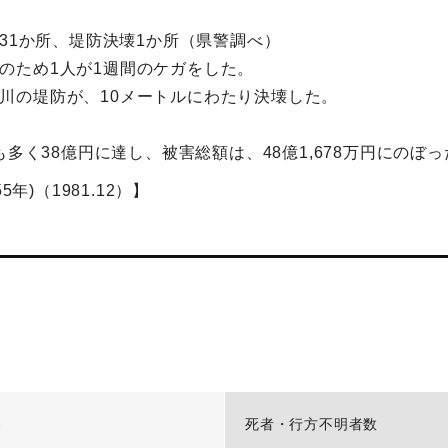
31か所、堤防決壊1か所（県警調べ）
崩れのため1人が1週間のケガをした。
小崎川の堤防が、10メートルにわたり決壊した。
多く38億円に達し、被害総額は、48億1,678万円にのぼっ
年)（1981.12）】
-
死者・行方不明者数