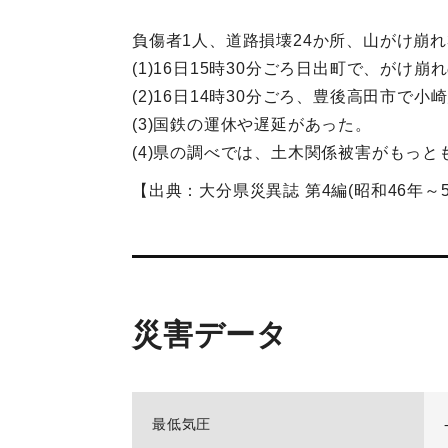
負傷者1人、道路損壊24か所、山がけ崩れ
(1)16日15時30分ごろ日出町で、がけ
(2)16日14時30分ごろ、豊後高田市で
(3)国鉄の運休や遅延があった。
(4)県の調べでは、土木関係被害がもっとも
【出典：大分県災異誌 第4編(昭和46年～55
災害データ
最低気圧