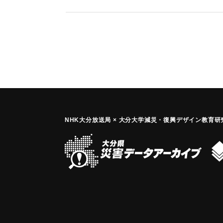
万円。
｜固有コード:
00866004
NHK大分放送局 × 大分大学減災
・
復興デザイン教育研究