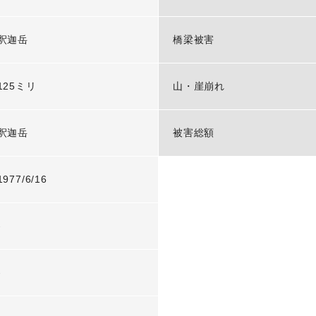
釈迦岳
橋梁被害
125ミリ
山・崖崩れ
釈迦岳
被害総額
1977/6/16
-
-