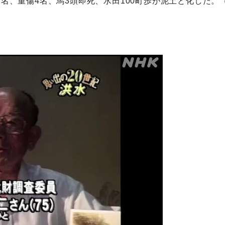
7名、重傷4名、馬3頭即死、水田100町歩が泥土と化した