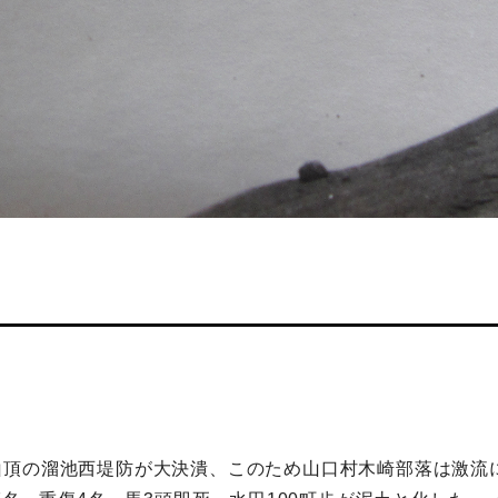
頂の溜池西堤防が大決潰、このため山口村木崎部落は激流に