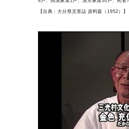
8戸、倒潰家屋1戸、浸水家屋30戸、死者
【出典：大分県災害誌 資料篇（1952）】