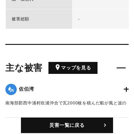
被害総額
-
主な被害
マップを見る
佐伯湾
南海部郡西中浦村吹浦沖合で瓦2000枚を積んだ船が風と波の
ため沈没し1人が溺死した。
｜固有コード:
00279002
災害一覧に戻る