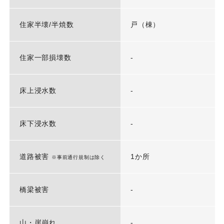
住家半壊/半焼数
戸（棟）
住家一部損壊数
-
床上浸水数
-
床下浸水数
-
道路被害
1か所
※事前通行規制は除く
橋梁被害
-
山・崖崩れ
-