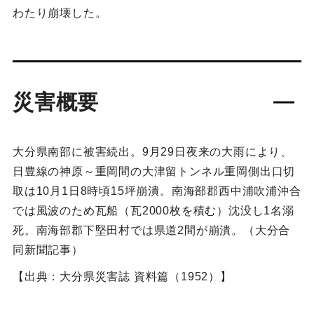
わたり崩壊した。
災害概要
大分県南部に被害続出。9月29日夜来の大雨により、
日豊線の神原～重岡間の大津留トンネル重岡側出口切
取は10月1日8時頃15坪崩潰。南海部郡西中浦吹浦沖合
では風波のため瓦船（瓦2000枚を積む）沈没し1名溺
死。南海部郡下堅田村では県道2間が崩潰。（大分合
同新聞記事）
【出典：大分県災害誌 資料篇（1952）】