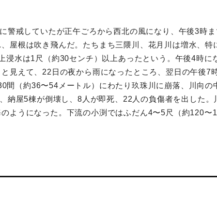
いに警戒していたが正午ごろから西北の風になり、午後3時
、屋根は吹き飛んだ。たちまち三隈川、花月川は増水、特に
上浸水は1尺（約30センチ）以上あったという。午後4時
と見えて、22日の夜から雨になったところ、翌日の午後7
〜30間（約36〜54メートル）にわたり玖珠川に崩落、川向
戸、納屋5棟が倒壊し、8人が即死、22人の負傷者を出した
のようになった。下流の小渕ではふだん4〜5尺（約120〜