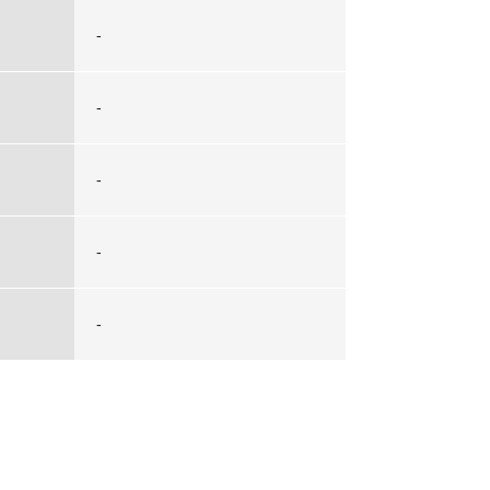
-
-
-
-
-