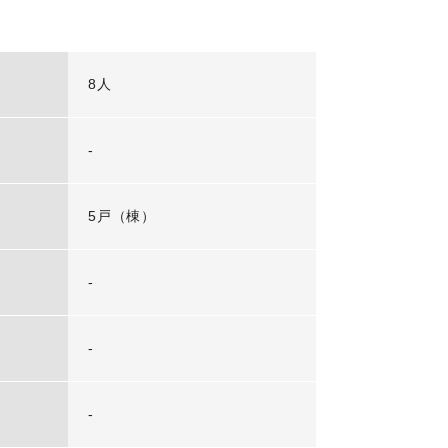
8人
-
5戸（棟）
-
-
-