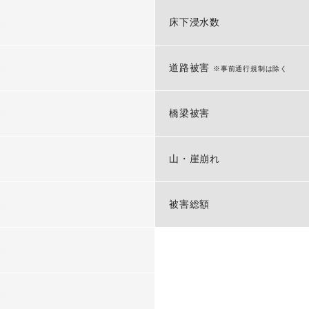
-
床下浸水数
-
道路被害
※事前通行規制は除く
-
橋梁被害
-
山・崖崩れ
-
被害総額
-
-