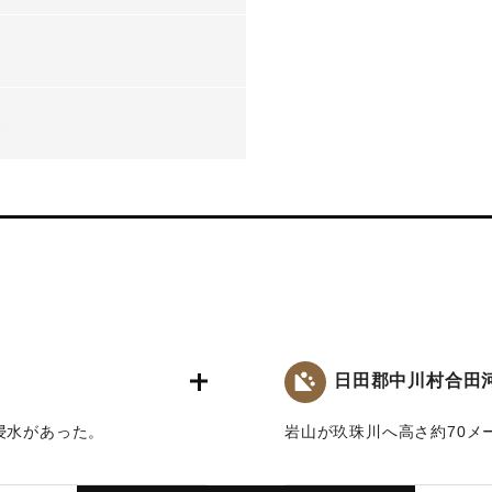
-
-
日田郡中川村合田
浸水があった。
岩山が玖珠川へ高さ約70メ
た。現場の正確な位置は未
から比定した。