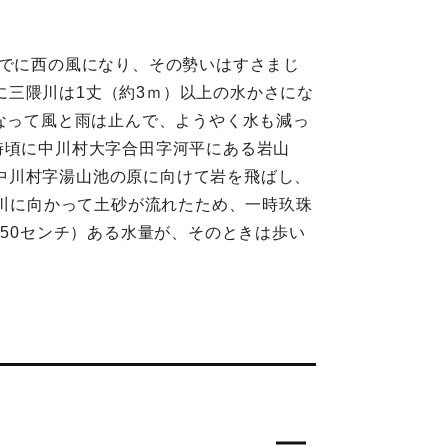
までに西の風になり、その勢いはすさまじ
三隈川は1丈（約3ｍ）以上の水かさにな
になって風と雨は止んで、ようやく水も減っ
時頃に中川村大字合田字河平にある岩山
の中川村字湯山池の原に向けて岩を飛ばし、
。川に向かって土砂が流れたため、一時玖珠
150センチ）ある水量が、そのときは歩い