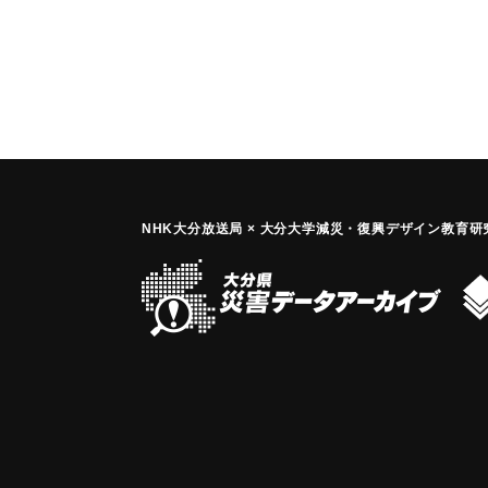
｜固有コード:
00242301
NHK大分放送局 × 大分大学減災
・
復興デザイン教育研究