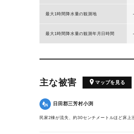
最大1時間降水量の観測地
最大1時間降水量の観測年月日時間
主な被害
マップを見る
日田郡三芳村小渕
民家2棟が流失、約30センチメートルほど床上
【出典：日田水害誌（池田範六,1950）】