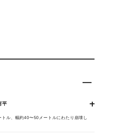
河平
ートル、幅約40〜50メートルにわたり崩壊し
詳だが、「多々良木と山ノ釣の間」（天瀬町史）