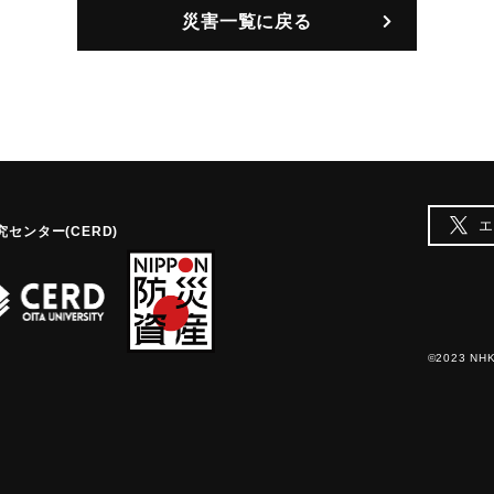
災害一覧に戻る
【出典：日田水害誌（池田範六
｜固有コード:
00242302
エ
センター(CERD)
©2023 NHK