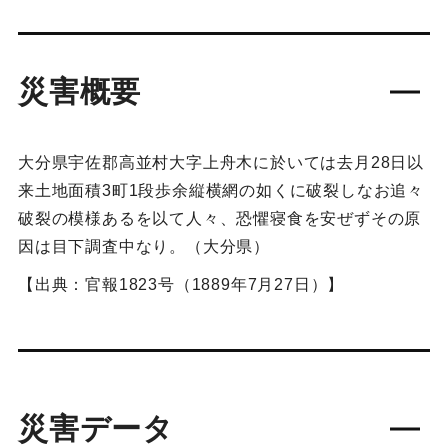
災害概要
大分県宇佐郡高並村大字上舟木に於いては去月28日以
来土地面積3町1段歩余縦横網の如くに破裂しなお追々
破裂の模様あるを以て人々、恐懼寝食を安ぜずその原
因は目下調査中なり。（大分県）
【出典：官報1823号（1889年7月27日）】
災害データ