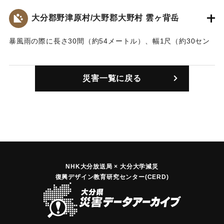
大分郡野津原村/大野郡大野村 雲ヶ背岳
暴風雨の際に長さ30間（約54メートル）、幅1尺（約30セン
チ）の地割が発生した。この山は慶応元年秋の暴風雨の際も
長さ60間（約108メートル）、幅3尺（約90センチ）の地割れ
災害一覧に戻る
が発生して今後激しい風雨があれば崩壊する可能性もある。
｜固有コード:
00227101
NHK大分放送局 × 大分大学減災
復興デザイン教育研究センター(CERD)