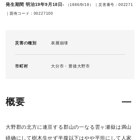
発生期間 明治19年9月18日-
（1886/9/18）
｜災害番号：002271
｜固有コード：00227100
災害の種別
表層崩壊
市町村
大分市
豊後大野市
概要
大野郡の北方に連亘する郡山の一なる雲ヶ瀬嶽は満山
磽确にして樹木生せず半腹以下はやや平坦にして人家