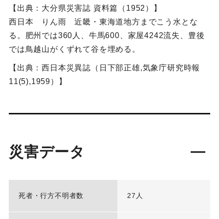
【出典：大分県災害誌 資料篇（1952）】
西日本 りん雨 近畿・東海道地方までこう水とな
る。肥州では360人、牛馬600、家屋4242流失、豊後
では鳥越山がくずれて谷を埋める。
【出典：西日本災異誌（日下部正雄,気象庁研究時報
11(5),1959）】
災害データ
死者・行方不明者数
27人