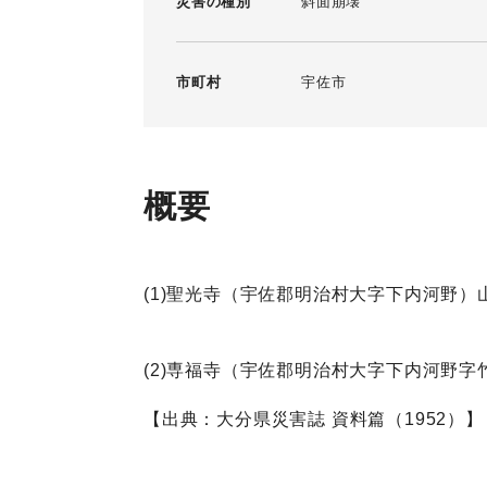
災害の種別
斜面崩壊
市町村
宇佐市
概要
(1)聖光寺（宇佐郡明治村大字下内河野
(2)専福寺（宇佐郡明治村大字下内河野
【出典：大分県災害誌 資料篇（1952）】