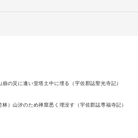
）山崩の災に逢い堂塔土中に埋る（宇佐郡誌聖光寺記）
字竹林）山汐のため禅窟悉く埋没す（宇佐郡誌専福寺記）