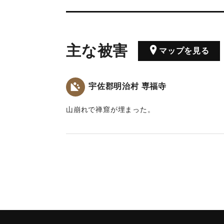
主な被害
マップを見る
宇佐郡明治村 専福寺
山崩れで禅窟が埋まった。
｜固有コード:
00029001