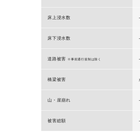
床上浸水数
床下浸水数
道路被害
※事前通行規制は除く
橋梁被害
山・崖崩れ
被害総額