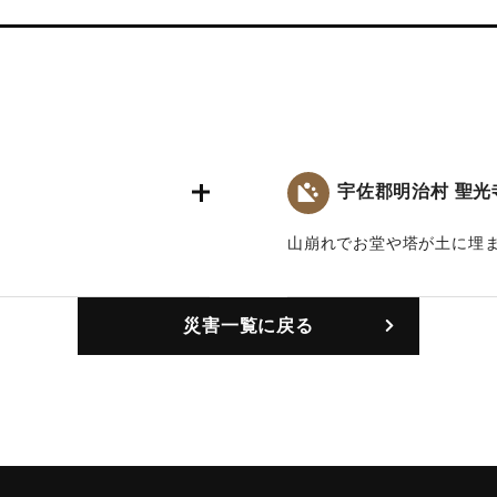
宇佐郡明治村 聖光
山崩れでお堂や塔が土に埋
｜固有コード:
00029002
災害一覧に戻る