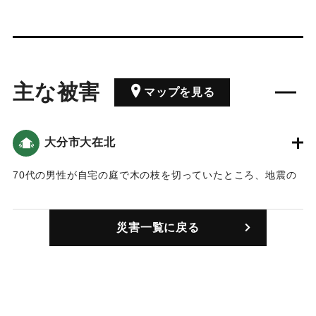
主な被害
マップを見る
大分市大在北
70代の男性が自宅の庭で木の枝を切っていたところ、地震の
揺れで高さ2.5メートルの脚立から転落し頭にけがをした。
｜固有コード:
01211101
災害一覧に戻る