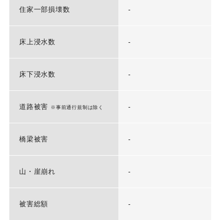
住家一部損壊数
-
床上浸水数
-
床下浸水数
-
道路被害
-
※事前通行規制は除く
橋梁被害
-
山・崖崩れ
-
被害総額
-