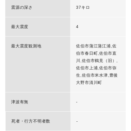
震源の深さ
37キロ
最大震度
4
最大震度観測地
佐伯市蒲江蒲江浦,佐
伯市春日町,佐伯市直
川,佐伯市鶴見（旧）,
佐伯市上浦,佐伯市弥
生,佐伯市米水津,豊後
大野市清川町
津波有無
-
死者・行方不明者数
-