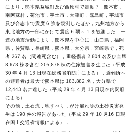
により，熊本県益城町及び西原村で震度 7，熊本市，
南阿蘇村，菊池市，宇土市，大津町，嘉島町，宇城市
及び合志市で震度 6 強を観測したほか，九州地方から
東北地方の一部にかけて震度 6 弱～ 1 を観測した．一
連の地震活動により，熊本県を中心に，山口県，福岡
県，佐賀県，長崎県，熊本県，大分県，宮崎県で，死
者 267 名（関連死含む），重軽傷者 2,804 名及び全壊
8,673 棟を含む 205,878 棟の住家被害を生じた（平成
30 年 4 月 13 日現在総務省消防庁による）．避難所へ
の避難者は最大で熊本県は 183,882 名，大分県で
12,443 名に達した（平成 29 年 4 月 13 日現在内閣府
による）．
その他，土石流，地すべり，がけ崩れ等の土砂災害発
生は 190 件の報告があった（平成 29 年 10 月16 日現
在国土交通省情報による）．