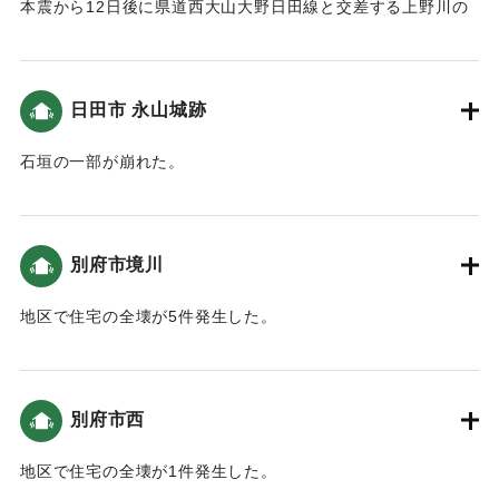
政セミナー2016.11）】
本震から12日後に県道西大山大野日田線と交差する上野川の
右岸側斜面が高さ 90メートル、幅60メートルにわたり崩壊し
｜固有コード:
01199112
た。県による復旧工事が行われ2016年9月16日に片側交互通
行になった。
日田市 永山城跡
【出典：熊本地震災害への対応と今後の課題について(道路行
政セミナー2016.11）】
石垣の一部が崩れた。
｜固有コード:
01199113
｜固有コード:
01199106
別府市境川
地区で住宅の全壊が5件発生した。
【出典：平成 28 年熊本地震の記録(別府市)】
｜固有コード:
01199107
別府市西
地区で住宅の全壊が1件発生した。