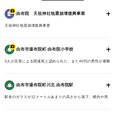
由布院 天祖神社地震崩壊復興事業
天祖神社地震崩壊復興事業
平成二十八年十一月吉日修復
天祖神社総代
由布市湯布院町 由布院小学校
平成二十八年四月十六日一時二十五分熊本・大分地震が起
き、由布市で震度六弱となり本殿、灯篭、池の中の鳥居等々
3人が災害による関連死と認められた。また40代の男性が避難
が崩壊したので修復した。
所へ逃げる際に、足首の骨を折るなど重傷7人、軽傷5人、住
【出典：碑文】
宅の全壊1、半壊132棟などの被害があった。
【出典：NHK災害記録マップ】
由布市湯布院町川北 由布院駅
2018/4/16｜固有コード:
01199120
｜固有コード:
01199119
駅舎のガラスが12メートルあまりの高さから落下。構内や周
囲に散乱し、一時駅舎が立ち入り禁止になった。また午後6時
すぎに震度3の揺れを観測した地震でも割れ残ったガラスの一