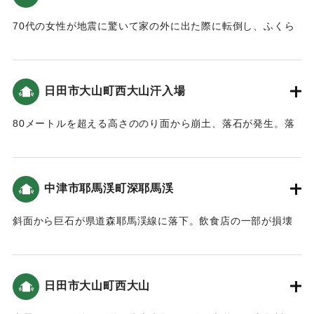
70代の女性が地震に驚いて家の外に出た際に転倒し、ふくら
はぎに肉離れを起こした。
｜固有コード:
01199117
日田市大山町西大山汗入場
80メートルを超える高さののり面から崩土、落石が発生。落
石防護柵を突き破り直下の国道212号線、河川に堆積した。復
旧工事が行われ、通行止めから約4か月後の2016年8月26日に
片側交互通行になった。
中津市耶馬渓町深耶馬渓
【出典：熊本地震災害への対応と今後の課題について(道路行
政セミナー2016.11）】
斜面から巨石が県道森耶馬渓線に落下。飲食店の一部が損壊
したものの人的被害はなかった。巨石を撤去のうえ仮設防護
｜固有コード:
01199111
柵を建て込んで片側交互通行にした後、のり面の安全対策を
行った。2016年9月30日に規制は解除された。
日田市大山町西大山
【出典：熊本地震災害への対応と今後の課題について(道路行