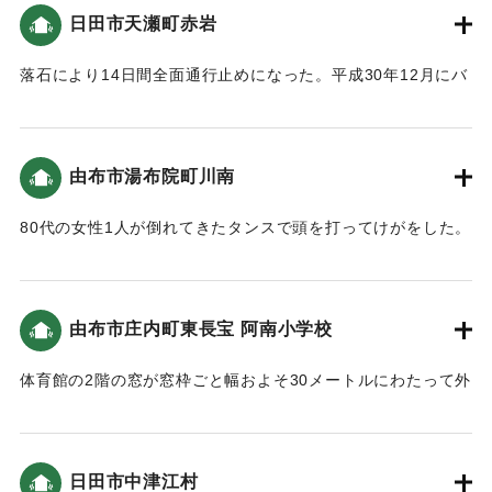
部が落下した。落下したガラスは駅舎の最上部にある吹き抜
日田市天瀬町赤岩
けを取り囲む形で設置された12枚のうちの1枚で、縦横はおよ
そ3メートル。地震が起きたのは、列車が発車したあとで構内
落石により14日間全面通行止めになった。平成30年12月にバ
に人が少なかったこともあり、けが人はいなかった。
イパスが完成し（天瀬改良）崩落の危険が高い急峻な地形を
回避できるようになった。
｜固有コード:
01199118
【出典：国道210号 天瀬改良 平成30年12月15日（土）に開
由布市湯布院町川南
通します（国土交通省）】
80代の女性1人が倒れてきたタンスで頭を打ってけがをした。
｜固有コード:
01199114
｜固有コード:
01199115
由布市庄内町東長宝 阿南小学校
体育館の2階の窓が窓枠ごと幅およそ30メートルにわたって外
れ、外の地面に落下するなどの被害が出た。
｜固有コード:
01199116
日田市中津江村