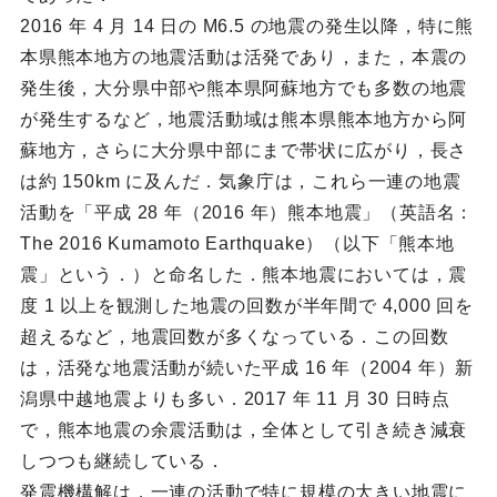
2016 年 4 月 14 日の M6.5 の地震の発生以降，特に熊
本県熊本地方の地震活動は活発であり，また，本震の
発生後，大分県中部や熊本県阿蘇地方でも多数の地震
が発生するなど，地震活動域は熊本県熊本地方から阿
蘇地方，さらに大分県中部にまで帯状に広がり，長さ
は約 150km に及んだ．気象庁は，これら一連の地震
活動を「平成 28 年（2016 年）熊本地震」（英語名：
The 2016 Kumamoto Earthquake）（以下「熊本地
震」という．）と命名した．熊本地震においては，震
度 1 以上を観測した地震の回数が半年間で 4,000 回を
超えるなど，地震回数が多くなっている．この回数
は，活発な地震活動が続いた平成 16 年（2004 年）新
潟県中越地震よりも多い．2017 年 11 月 30 日時点
で，熊本地震の余震活動は，全体として引き続き減衰
しつつも継続している．
発震機構解は，一連の活動で特に規模の大きい地震に