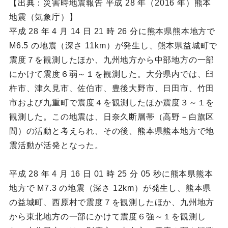
【出典：災害時地震報告 平成 28 年（2016 年）熊本
地震（気象庁）】
平成 28 年 4 月 14 日 21 時 26 分に熊本県熊本地方で
M6.5 の地震（深さ 11km）が発生し、熊本県益城町で
震度７を観測したほか、九州地方から中部地方の一部
にかけて震度６弱～１を観測した。大分県内では、臼
杵市、津久見市、佐伯市、豊後大野市、日田市、竹田
市および九重町で震度４を観測したほか震度３～１を
観測した。この地震は、日奈久断層帯（高野－白旗区
間）の活動と考えられ、その後、熊本県熊本地方で地
震活動が活発となった。
平成 28 年 4 月 16 日 01 時 25 分 05 秒に熊本県熊本
地方で M7.3 の地震（深さ 12km）が発生し、熊本県
の益城町、西原村で震度７を観測したほか、九州地方
から東北地方の一部にかけて震度６強～１を観測し