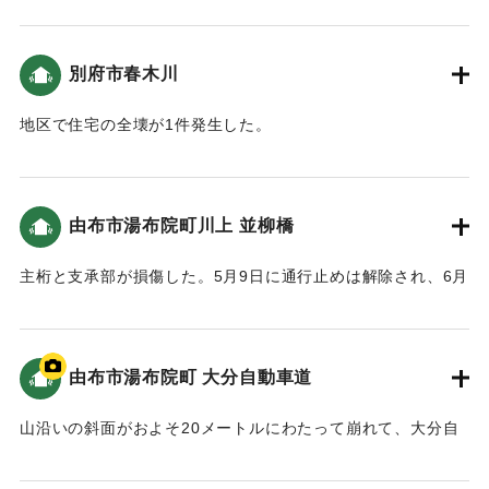
【出典：平成 28 年熊本地震の記録(別府市)】
｜固有コード:
01199108
別府市春木川
地区で住宅の全壊が1件発生した。
【出典：平成 28 年熊本地震の記録(別府市)】
｜固有コード:
01199109
由布市湯布院町川上 並柳橋
主桁と支承部が損傷した。5月9日に通行止めは解除され、6月
下旬に応急復旧した。
｜固有コード:
01199101
由布市湯布院町 大分自動車道
山沿いの斜面がおよそ20メートルにわたって崩れて、大分自
動車道の湯布院インターチェンジ〜日出ジャンクションの間
の道路に大量の土砂が流れ込んだ。復旧は9月15日。