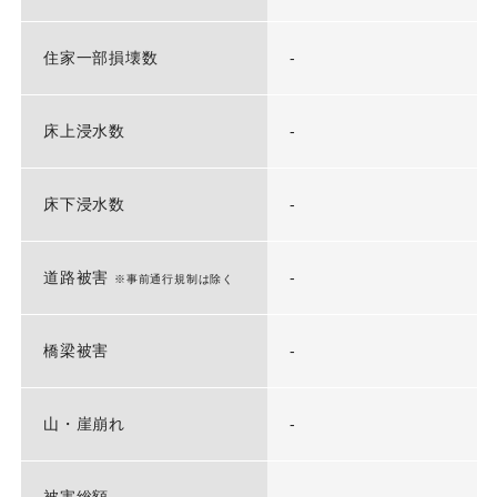
住家一部損壊数
-
床上浸水数
-
床下浸水数
-
道路被害
-
※事前通行規制は除く
橋梁被害
-
山・崖崩れ
-