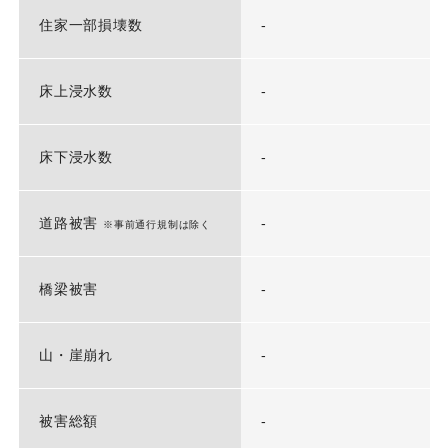
住家一部損壊数
-
床上浸水数
-
床下浸水数
-
道路被害
-
※事前通行規制は除く
橋梁被害
-
山・崖崩れ
-
被害総額
-