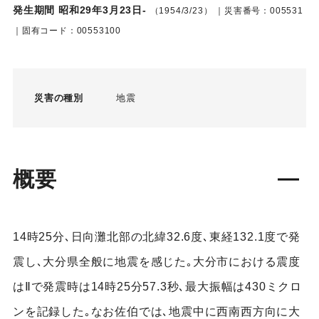
発生期間 昭和29年3月23日-
（1954/3/23）
｜災害番号：005531
｜固有コード：00553100
災害の種別
地震
概要
14時25分､日向灘北部の北緯32.6度､東経132.1度で発
震し､大分県全般に地震を感じた｡大分市における震度
はⅡで発震時は14時25分57.3秒､最大振幅は430ミクロ
ンを記録した｡なお佐伯では､地震中に西南西方向に大