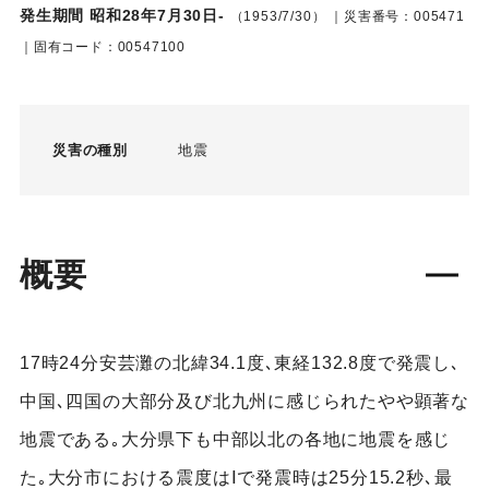
発生期間 昭和28年7月30日-
（1953/7/30）
｜災害番号：005471
｜固有コード：00547100
災害の種別
地震
概要
17時24分安芸灘の北緯34.1度､東経132.8度で発震し､
中国､四国の大部分及び北九州に感じられたやや顕著な
地震である｡大分県下も中部以北の各地に地震を感じ
た｡大分市における震度はⅠで発震時は25分15.2秒､最