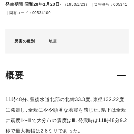
発生期間 昭和28年1月23日-
（1953/1/23）
｜災害番号：005341
｜固有コード：00534100
災害の種別
地震
概要
11時48分､豊後水道北部の北緯33.3度､東径132.22度
に発震し､全般にやや顕著な地震を感じた｡県下は全般
に震度Ⅱ〜Ⅲで大分市の震度はⅢ､発震時は11時48分9.2
秒で最大振幅は2.8ミリであった｡