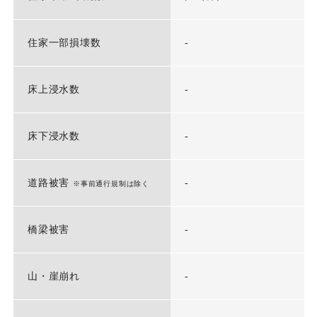
住家一部損壊数
-
床上浸水数
-
床下浸水数
-
道路被害
-
※事前通行規制は除く
橋梁被害
-
山・崖崩れ
-