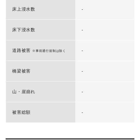
床上浸水数
-
床下浸水数
-
道路被害
-
※事前通行規制は除く
橋梁被害
-
山・崖崩れ
-
被害総額
-