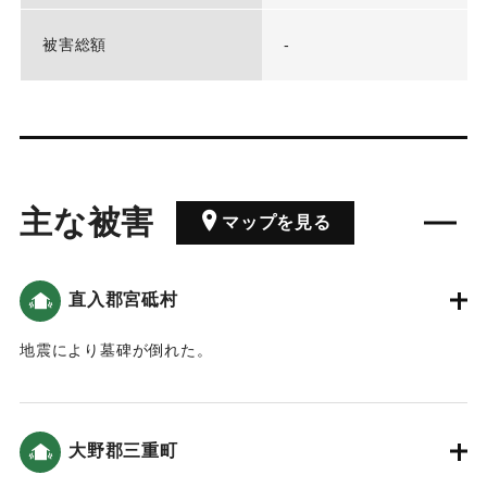
被害総額
-
主な被害
マップを見る
直入郡宮砥村
地震により墓碑が倒れた。
｜固有コード:
00266001
大野郡三重町