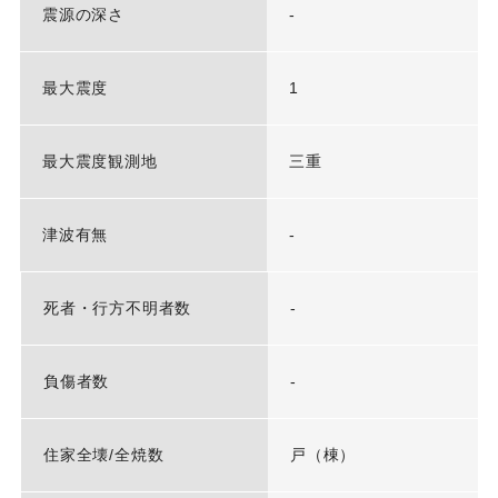
震源の深さ
-
最大震度
1
最大震度観測地
三重
津波有無
-
死者・行方不明者数
-
負傷者数
-
住家全壊/全焼数
戸（棟）