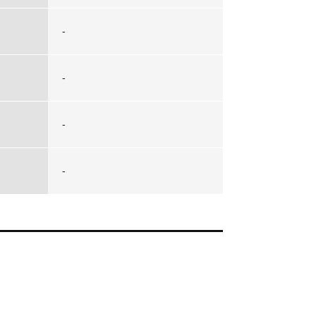
-
-
-
-