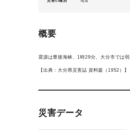
災害の種別
地震
概要
震源は豊後海峡、1時29分、大分市では
【出典：大分県災害誌 資料篇（1952）】
災害データ