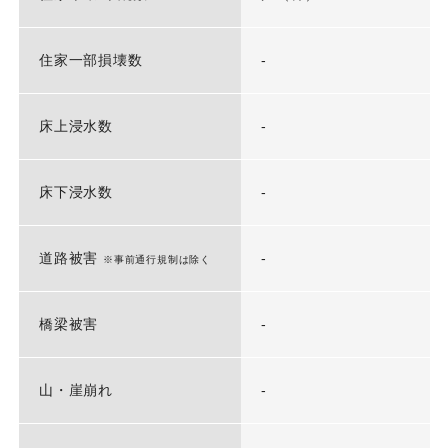
住家一部損壊数
-
床上浸水数
-
床下浸水数
-
道路被害
-
※事前通行規制は除く
橋梁被害
-
山・崖崩れ
-