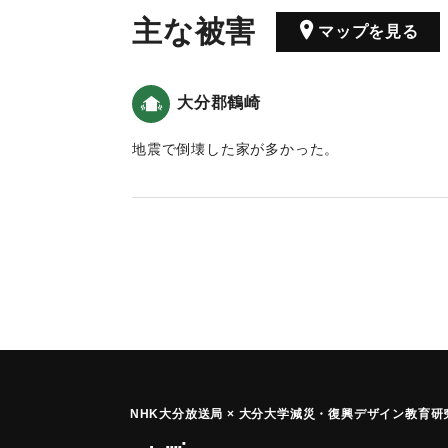
主な被害
マップを見る
大分郡鶴崎
地震で倒壊した家が多かった。
｜固有コード:
00185201
NHK大分放送局 × 大分大学減災
・
復興デザイン教育研究