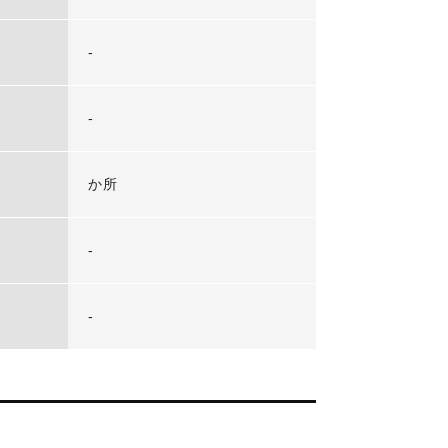
-
-
か所
-
-