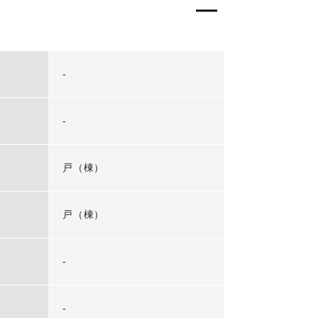
-
-
戸（棟）
戸（棟）
-
-