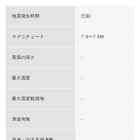
地震発生時間
巳刻
マグニチュード
7.0〜7.5M
震源の深さ
-
最大震度
-
最大震度観測地
-
津波有無
-
死者・行方不明者数
-