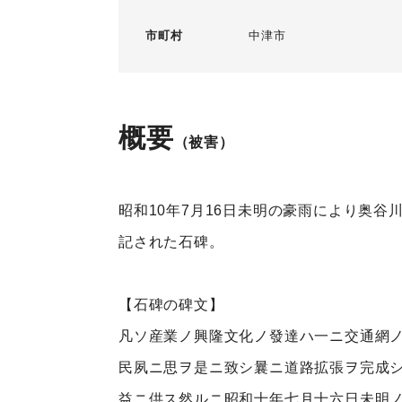
市町村
中津市
概要
（被害）
昭和10年7月16日未明の豪雨により奥
記された石碑。
【石碑の碑文】
凡ソ産業ノ興隆文化ノ發達ハ一ニ交通網
民夙ニ思ヲ是ニ致シ曩ニ道路拡張ヲ完成
益ニ供ス然ルニ昭和十年七月十六日未明