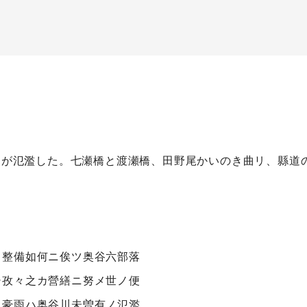
谷川が氾濫した。七瀬橋と渡瀬橋、田野尾かいのき曲リ、縣
ノ整備如何ニ俟ツ奥谷六部落
シ孜々之カ營繕ニ努メ世ノ便
ノ豪雨ハ奥谷川未曽有ノ氾濫