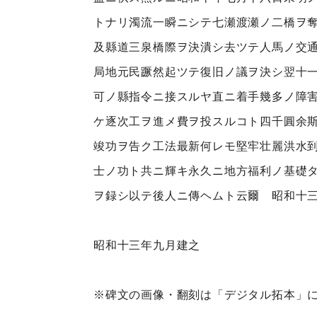
トナリ濁流一瞬ニシテ七瀬渡瀬ノ二橋ヲ
及縣道三泉橋際ヲ決潰シ去ツテ人馬ノ交
局地元民蹶然起ツテ復旧ノ議ヲ決シ翌十
可ノ縣指令ニ接スルヤ直ニ着手幾多ノ障
ケ逐次工ヲ進メ費ヲ投スルコト四千圓余
竣功ヲ告ク工法最新何レモ堅牢壮麗洪水
士ノ功ト共ニ輝キ永久ニ地方福利ノ基礎
ヲ録シ以テ後人ニ傳ヘムト云爾 昭和十
昭和十三年九月建之
※碑文の画像・翻刻は「デジタル拓本」