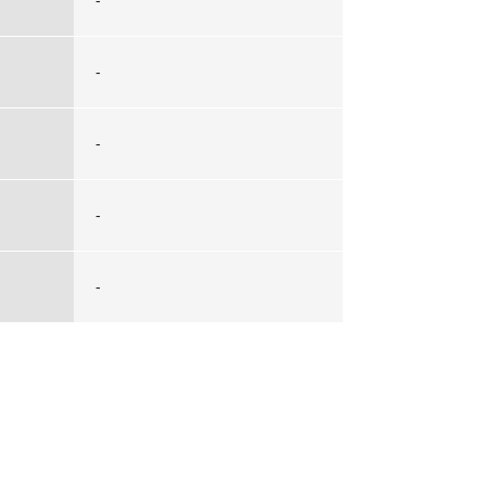
-
-
-
-
-