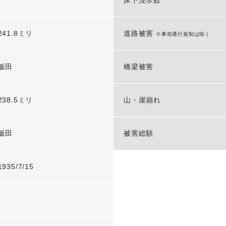
-
床下浸水数
241.8ミリ
道路被害
※事前通行規制は除く
飯田
橋梁被害
238.5ミリ
山・崖崩れ
飯田
被害総額
1935/7/15
-