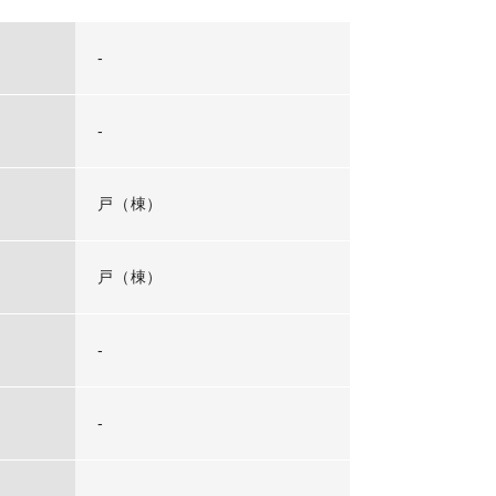
-
-
戸（棟）
戸（棟）
-
-