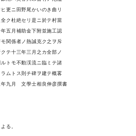
奪ヒ更ニ田野尾かいのき曲リ
通全ク杜絶セリ是ニ於テ村當
一年五月補助金下附並施工認
害モ関係者ノ熱誠克ク之ヲ斥
斯クテ十三年三月之カ全部ノ
到ルトモ不動渓流ニ臨ミテ諸
タラムトス則チ碑ヲ建テ概畧
三年九月 文學士相良伸彦撰書
による。