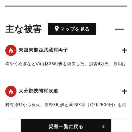
主な被害
マップを見る
東国東郡西武蔵村両子
松やくぬぎなどの山林35町歩を焼失した。損害4万円。原因は
火入れの延焼。
【出典：大分合同新聞 1947年4月1日朝刊2面】
大分郡挾間村吹迫
｜固有コード:
00494001
村有原野から発火。原野3町歩と薪988束（時価2500円）を焼
いた。原因は青年団員が火入れした火の不始末から。
【出典：大分合同新聞 1947年4月1日朝刊2面】
災害一覧に戻る