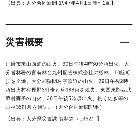
【出典：大分合同新聞 1947年4月1日朝刊2面】
災害概要
別府市東山西浦の山火、30日午後4時30分頃出火、大
分営林署の官有林と九州配管株式会社の杉林、10餘町
歩を全焼。大分郡狭間村字吹迫の山火、29日午後2時
頃出火村有原野3町歩と薪988束を焼失、東国東郡西武
蔵村両子の山火、30日午後5時頃出火、松くぬぎ等の
山林35町歩を焼失。（大分合同新聞記事）
【出典：大分県災害誌 資料篇（1952）】