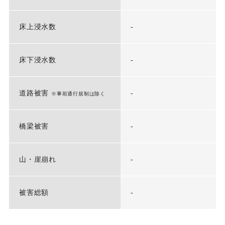
床上浸水数
-
床下浸水数
-
道路被害
-
※事前通行規制は除く
橋梁被害
-
山・崖崩れ
-
被害総額
-