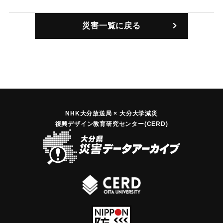
した。損害約6000円。原因はカンテラの火から。
【出典：大分合同新聞 1947年1月20日朝刊2面】
災害一覧に戻る
｜固有コード:
00490003
NHK大分放送局 × 大分大学減災
復興デザイン教育研究センター(CERD)