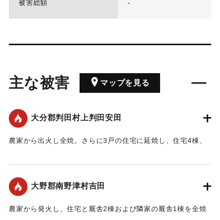
被害総額
-
主な被害
マップを見る
大分郡判田村上判田安田
農家から出火し全焼。さらに3戸の住宅に延焼し、住宅4棟、
厩舎3棟を焼いた。損害6万7000円。火元は餅つきの日の残り
火かららしい。
【出典：大分合同新聞 1947年19日朝刊2面】
大野郡南野津村吉田
｜固有コード:
00490002
農家から発火し、住宅と厩舎2棟および隣家の厩舎1棟を全焼