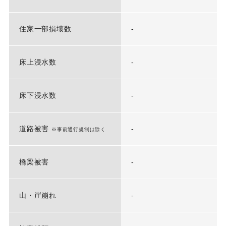
住家一部損壊数
-
床上浸水数
-
床下浸水数
-
道路被害
-
※事前通行規制は除く
橋梁被害
-
山・崖崩れ
-