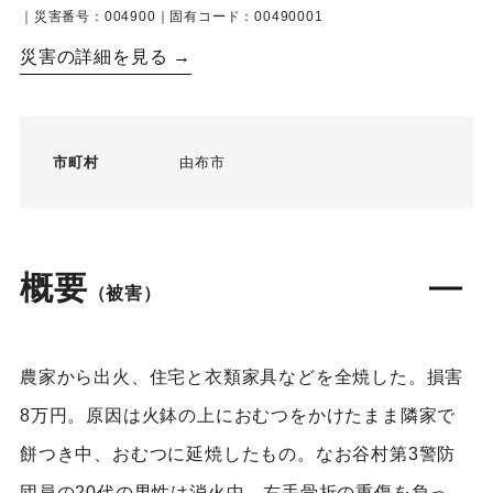
｜災害番号：004900｜固有コード：00490001
災害の詳細を見る →
市町村
由布市
概要
（被害）
農家から出火、住宅と衣類家具などを全焼した。損害
8万円。原因は火鉢の上におむつをかけたまま隣家で
餅つき中、おむつに延焼したもの。なお谷村第3警防
団員の20代の男性は消火中、右手骨折の重傷を負っ