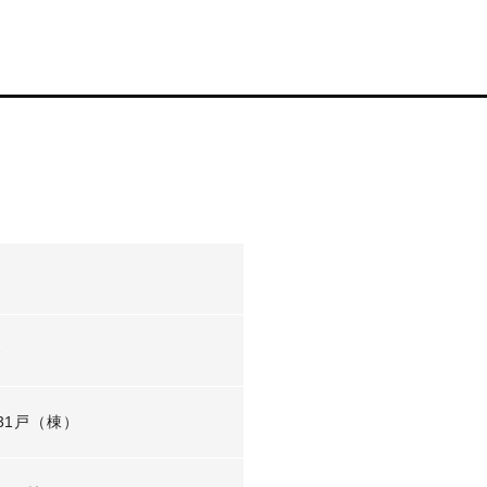
-
-
31戸（棟）