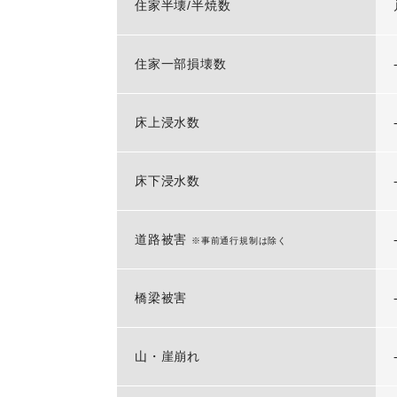
住家半壊/半焼数
住家一部損壊数
床上浸水数
床下浸水数
道路被害
※事前通行規制は除く
橋梁被害
山・崖崩れ