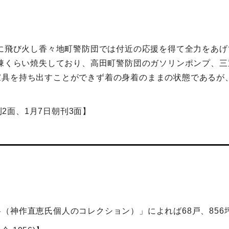
軒に飛び火し香々地町警防団では付近の応援を得て全力をあ
0棟くらい焼失しており、高田町警防団のガソリンポンプ、
家具を持ち出すことができず着の身着のままの状態であるが
刊2面、1月7日朝刊3面】
（神作直恵氏個人のコレクション）」によれば68戸、856