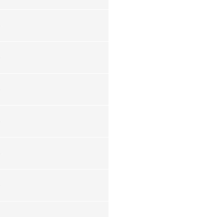
-
-
-
-
-
-