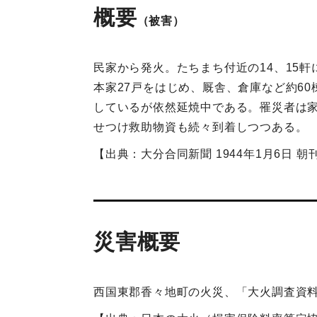
概要
（被害）
民家から発火。たちまち付近の14、15
本家27戸をはじめ、厩舎、倉庫など約6
しているが依然延焼中である。罹災者は
せつけ救助物資も続々到着しつつある。
【出典：大分合同新聞 1944年1月6日 朝
災害概要
西国東郡香々地町の火災、「大火調査資料