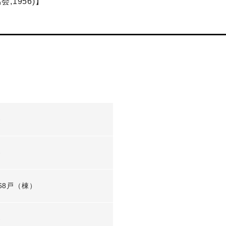
1956)】
-
-
68戸（棟）
-