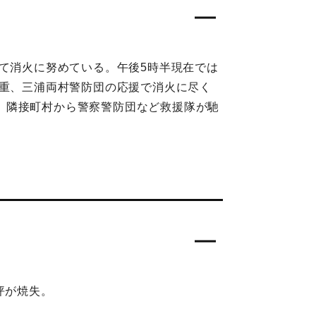
げて消火に努めている。午後5時半現在では
三重、三浦両村警防団の応援で消火に尽く
、隣接町村から警察警防団など救援隊が馳
坪が焼失。