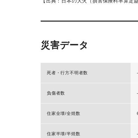
【出典：日本の大火（損害保険料率算定協会,
災害データ
死者・行方不明者数
負傷者数
住家全壊/全焼数
住家半壊/半焼数