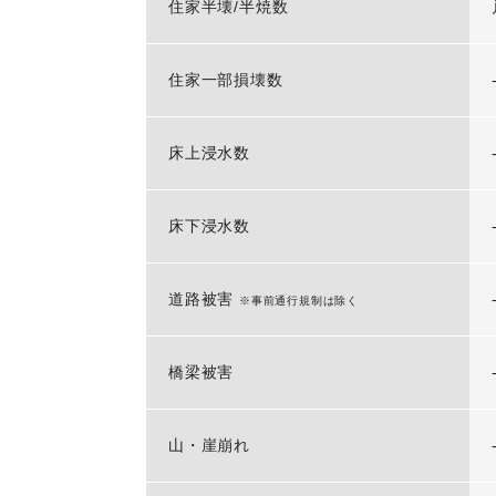
住家半壊/半焼数
住家一部損壊数
床上浸水数
床下浸水数
道路被害
※事前通行規制は除く
橋梁被害
山・崖崩れ