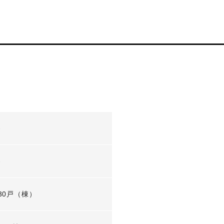
-
-
30戸（棟）