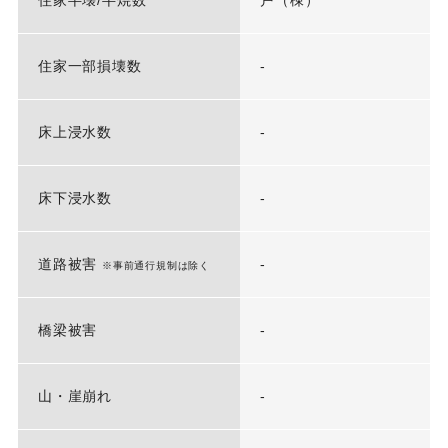
住家半壊/半焼数
戸（棟）
住家一部損壊数
-
床上浸水数
-
床下浸水数
-
道路被害
-
※事前通行規制は除く
橋梁被害
-
山・崖崩れ
-