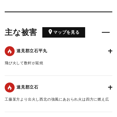
主な被害
マップを見る
速見郡立石平丸
飛び火して数軒が延焼
｜固有コード:
00172002
速見郡立石
工藤某方より出火し西北の強風にあおられ火は四方に燃え広
がり、被害を受けた家屋は10戸に及んだ