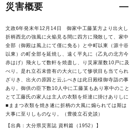
災害概要
文政6年発末年12月14日 御家中工藤某方より出火し
折柄西北の強風に火焔見る間に四方に飛散して、家中
全部（御殿は風上にて僅に免る）と中町以東（源十谷
以東）の町全部を延焼し、遠く平丸に（乙丸の北方今
赤はげ）飛火して数軒を焼盡し、り災家屋数10戸に及
べり。是れ立石未曾有の大火にして惨状目も当てられ
ざりき、出火の原因と云ふべきは此日殿様御寺詣の事
あり。御供の臣下数10人中に工藤某もあり寒中のこと
とて工藤氏の家人は主人の衣類を炬達に掛けありしに
■ままつ衣類を焼き遂に折柄の大風に煽られては斯は
大事に至りしものなり。（豊後立石史談）
【出典：大分県災害誌 資料篇（1952）】