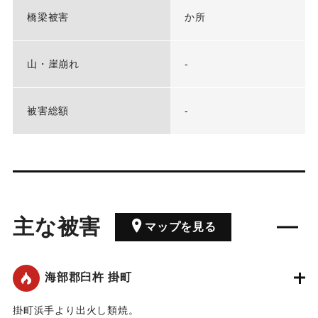
橋梁被害
か所
山・崖崩れ
-
被害総額
-
主な被害
マップを見る
海部郡臼杵 掛町
掛町浜手より出火し類焼。