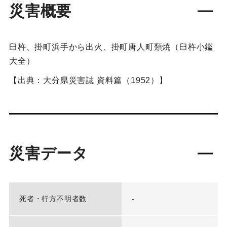
災害概要
臼杵、掛町浜手から出火、掛町唐人町類焼（臼杵小鑑
大全）
【出典：大分県災害誌 資料篇（1952）】
災害データ
死者・行方不明者数
-