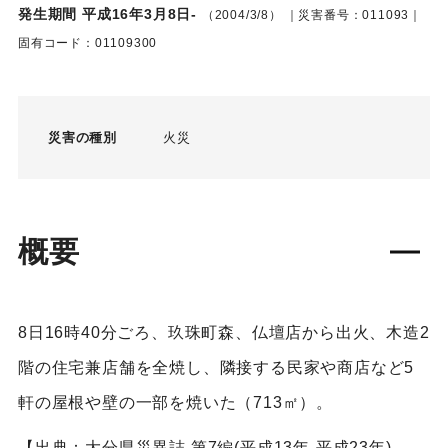
発生期間 平成16年3月8日-
（2004/3/8）
｜災害番号：011093｜
固有コード：01109300
災害の種別
火災
概要
8日16時40分ごろ、玖珠町森、仏壇店から出火、木造2
階の住宅兼店舗を全焼し、隣接する民家や商店など5
軒の屋根や壁の一部を焼いた（713㎡）。
【出典：大分県災異誌 第7編(平成13年-平成23年)