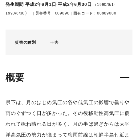
発生期間 平成2年6月1日-平成2年6月30日
（1990/6/1-
）
1990/6/30
｜災害番号：009890｜固有コード：00989000
災害の種別
干害
概要
県下は、月のはじめ気圧の谷や低気圧の影響で曇りや
雨のぐずつく日が多かった。その後移動性高気圧に覆
われて概ね晴れる日が多く、月の半ば過ぎからは太平
洋高気圧の勢力が強まって梅雨前線は朝鮮半島付近ま