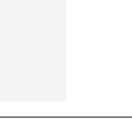
-
-
-
-
-