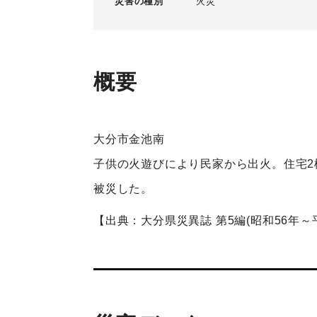
災害の種別
火災
概要
大分市金池南
子供の火遊びにより民家から出火。住宅2
被災した。
【出典：大分県災異誌 第5編(昭和56年～平成