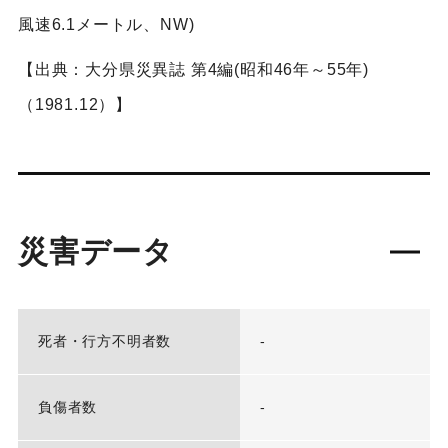
風速6.1メートル、NW)
【出典：大分県災異誌 第4編(昭和46年～55年)
（1981.12）】
災害データ
死者・行方不明者数
-
負傷者数
-