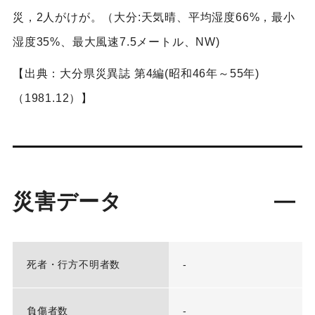
災，2人がけが。（大分:天気晴、平均湿度66%，最小
湿度35%、最大風速7.5メートル、NW)
【出典：大分県災異誌 第4編(昭和46年～55年)
（1981.12）】
災害データ
死者・行方不明者数
-
負傷者数
-