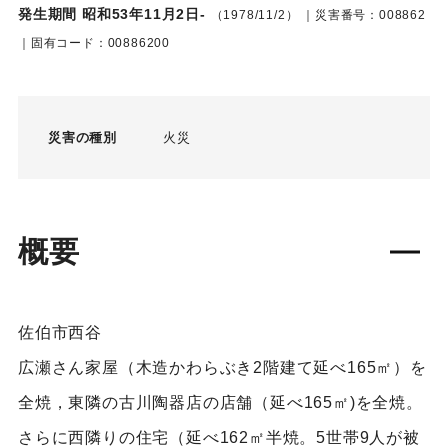
発生期間 昭和53年11月2日-
（1978/11/2）
｜災害番号：008862
｜固有コード：00886200
災害の種別
火災
概要
佐伯市西谷
広瀬さん家屋（木造かわらぶき2階建て延べ165㎡）を
全焼，東隣の古川陶器店の店舗（延べ165㎡)を全焼。
さらに西隣りの住宅（延べ162㎡半焼。5世帯9人が被