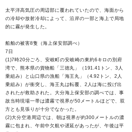
太平洋高気圧の周辺部に覆われていたので、海面から
の冷却や放射冷却によって、沿岸の一部と海上で局地
的に霧が発生した。
船舶の被害8隻（海上保安部調べ）
7日
(1)7時20分ごろ、安岐町の安岐崎の東約6キロの別府
湾で、熊本県の貨物船「三徳丸」（191.41トン、3人
乗組み）と山口県の漁船「海王丸」（4.92トン、2人
乗組み）が衝突し、海王丸は転覆、2人は海に投げ出
されたが救助された。大分海上保安部の調べでは、事
故当時現場一帯は濃霧で視界が50メートルほどで、双
方とも見張りが十分でなかった。
(2)大分空港周辺では、朝は視界が約300メートルの濃
霧に包まれ、午前中欠航や遅延があったが、午後は平