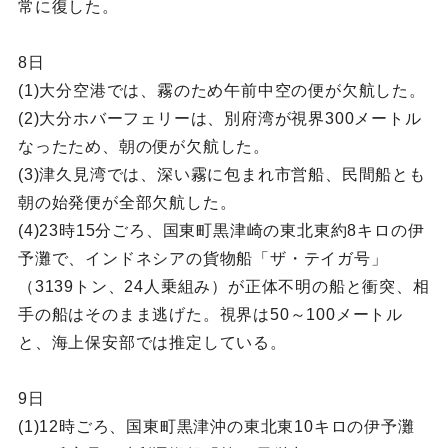
常に復した。
8日
(1)大分空港では、霧のため午前中空の便が欠航した。
(2)大分ホバーフェリーは、別府湾が視界300メートル
なったため、朝の便が欠航した。
(3)津久見湾では、深い霧に包まれ市営船、民間船とも
朝の始発便が全部欠航した。
(4)23時15分ごろ、国東町黒津崎の東北東約8キロの伊
予灘で、インドネシアの貨物船「ザ・テイガ号」
（3139トン、24人乗組み）が正体不明の船と衝突、相
手の船はそのまま逃げた。視界は50～100メートル
と、海上保安部では推定している。
9日
(1)12時ごろ、国東町黒津沖の東北東10キロの伊予灘