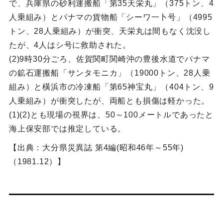
で、兵庫県の砂利運搬船「第35天栄丸」（375トン、4
人乗組み）とパナマの貨物船「シーワ一卜号」（4995
トン、28人乗組み）が衝突、天栄丸は間もなく沈没し
たが、4人はシ号に救助された。
(2)9時30分ごろ、佐賀関町関崎沖の豊後水道でパナマ
の鉱石運搬船「サンタモニカ」（19000トン、28人乗
組み）と橫浜市の冷凍船「第65神宝丸」（404トン、9
人乗組み）が衝突したが、両船とも損傷は軽かった。
(1)(2)とも現場の視界は、50～100メートルであったと
海上保安部では推定している。
【出典：大分県災異誌 第4編(昭和46年～55年)
（1981.12）】