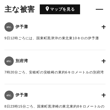
主な被害
マップを見る
伊予灘
9日12時ごろには、国東町黒津沖の東北東10キロの伊予灘
で、兵庫県の砂利運搬船「第35天栄丸」（375トン、4人乗組
み）とパナマの貨物船「シーワ一卜号」（4995トン、28人乗
組み）が衝突、天栄丸は間もなく沈没したが、シーワート号
別府湾
に救助された。
7時20分ごろ、安岐町の安岐崎の東約6キロメートルの別府湾
｜固有コード:
00880004
で、熊本県の貨物船「三徳丸」（191.41トン、3人乗組み）
と山口県の漁船「海王丸」（4.92トン、2人乗組み）が衝突
し、海王丸は転覆、2人は海に投げ出されたが救助された。大
伊予灘
分海上保安部の調べでは、事故当時現場一帯は濃霧で視界が
50メートルほどで、双方とも見張りが十分でなかった。
8日23時15分ごろ、国東町黒津崎の東北東約8キロメートルの