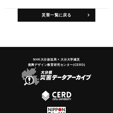
伊予灘で、インドネシアの貨物船「ザ・テイガ号」（3139ト
｜固有コード:
00880001
ン、24人乗組み）が正体不明の船と衝突、相手の船はそのま
災害一覧に戻る
ま逃げた。視界は50～100メートルと、海上保安部では推定
している。
｜固有コード:
00880003
NHK大分放送局 × 大分大学減災
復興デザイン教育研究センター(CERD)