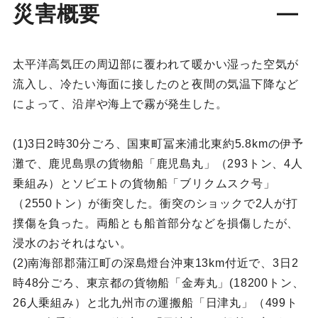
災害概要
太平洋高気圧の周辺部に覆われて暖かい湿った空気が
流入し、冷たい海面に接したのと夜間の気温下降など
によって、沿岸や海上で霧が発生した。
(1)3日2時30分ごろ、国東町冨来浦北東約5.8kmの伊予
灘で、鹿児島県の貨物船「鹿児島丸」（293トン、4人
乗組み）とソビエトの貨物船「ブリクムスク号」
（2550トン）が衝突した。衝突のショックで2人が打
撲傷を負った。両船とも船首部分などを損傷したが、
浸水のおそれはない。
(2)南海部郡蒲江町の深島燈台沖東13km付近で、3日2
時48分ごろ、東京都の貨物船「金寿丸」(18200トン、
26人乗組み）と北九州市の運搬船「日津丸」（499ト