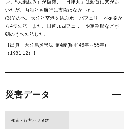
ン、5人乗組み）が衝突、「日津丸」は船首に穴があ
いたが、両船とも航行に支障はなかった。
(3)その他、大分と空港を結ぶホーバフェリーが始発か
ら4便欠航。また、国道九四フェリーや定期船などが
朝のうち欠航した。
【出典：大分県災異誌 第4編(昭和46年～55年)
（1981.12）】
災害データ
死者・行方不明者数
-