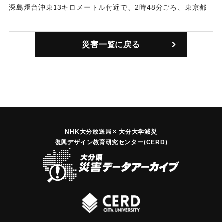
深島燈台沖東13キロメートル付近で、2時48分ごろ、東京都
の貨物船「金寿丸」(18200トン、26人乗組み）と北九州市の
運搬船「日津丸」（499トン、5人乗組み）が衝突した。「日
災害一覧に戻る
津丸」は船首に穴があいたが、両船とも航行に支障はなかっ
た。
｜固有コード:
00879002
NHK大分放送局 × 大分大学減災
復興デザイン教育研究センター(CERD)